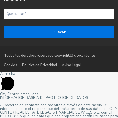
Buscar
Todos los derechos reservado copyright@ citycenter.es
Cookies
Política de Privacidad
Aviso Legal
Abrir chat
City Center Inmobiliaria
INFORMACIÓN BÁSICA DE PROTECCIÓN DE DATOS
Al ponerse en contacto con nosotros a través de este medio, le
informamos que el responsable del tratamiento de sus datos es: CITY
CENTER REAL ESTATE LEGAL & FINANCIAL SERVICES S.L., con CIF
B01991355 y que los datos que nos proporcione serán utilizados para