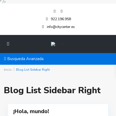
" />
922.196.958
info@citycenter.es
Busqueda Avanzada
Inicio
Blog List Sidebar Right
Blog List Sidebar Right
¡Hola, mundo!