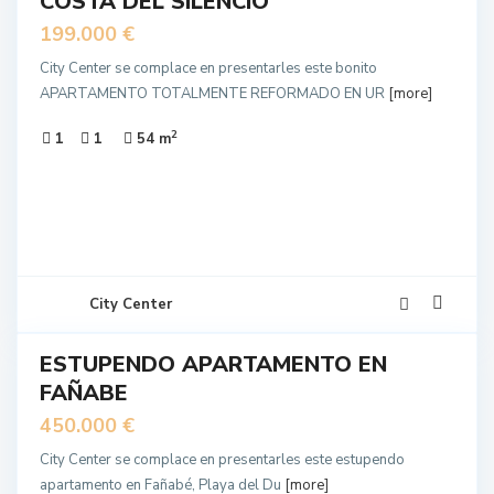
COSTA DEL SILENCIO
199.000 €
City Center se complace en presentarles este bonito
APARTAMENTO TOTALMENTE REFORMADO EN UR
[more]
2
1
1
54 m
14
City Center
ESTUPENDO APARTAMENTO EN
EN
FAÑABE
NTA
450.000 €
City Center se complace en presentarles este estupendo
apartamento en Fañabé, Playa del Du
[more]