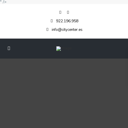
" />
922.196.958
info@citycenter.es