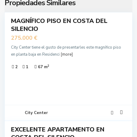
Propiedades Similares
17
MAGNÍFICO PISO EN COSTA DEL
EN
SILENCIO
NTA
275.000 €
City Center tiene el gusto de presentarles este magnífico piso
en planta baja en Residenci
[more]
2
2
1
67 m
13
City Center
EXCELENTE APARTAMENTO EN
EN
NTA