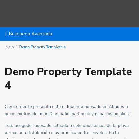
Busqueda Avanzada
Inicio
Demo Property Template 4
Demo Property Template
4
City Center te presenta este estupendo adosado en Abades a
pocos metros del mar. ¡Con patio, barbacoa y espacios amplios!
Este acogedor adosado, situado a solo unos pasos de la playa,
ofrece una distribución muy práctica en tres niveles. En la