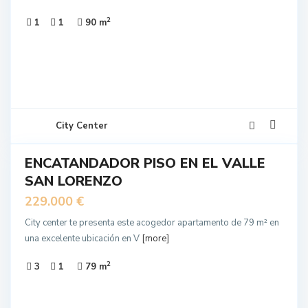
2
1
1
90 m
10
City Center
ENCATANDADOR PISO EN EL VALLE
EN
SAN LORENZO
NTA
229.000 €
City center te presenta este acogedor apartamento de 79 m² en
una excelente ubicación en V
[more]
2
3
1
79 m