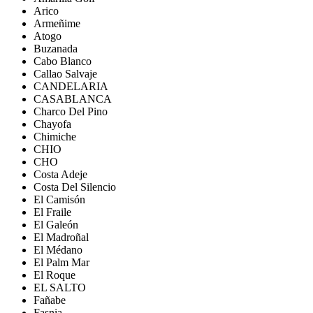
Arico
Armeñime
Atogo
Buzanada
Cabo Blanco
Callao Salvaje
CANDELARIA
CASABLANCA
Charco Del Pino
Chayofa
Chimiche
CHIO
CHO
Costa Adeje
Costa Del Silencio
El Camisón
El Fraile
El Galeón
El Madroñal
El Médano
El Palm Mar
El Roque
EL SALTO
Fañabe
Fasnia