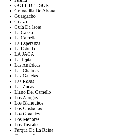
GOLF DEL SUR
Granadilla De Abona
Guargacho
Guaza
Guía De Isora
La Caleta
La Camella
La Esperanza
La Estrella
LA JACA
La Tejita
Las Américas
Las Chafiras
Las Galletas
Las Rosas
Las Zocas
Llano Del Camello
Los Abrigos
Los Blanquitos
Los Cristianos
Los Gigantes
Los Menores
Los Toscales
Parque De La Reina