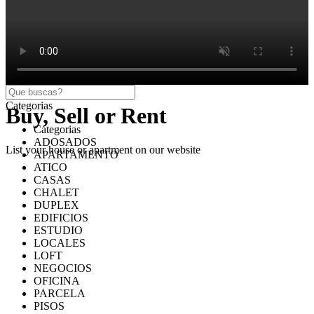
Categorias
Buy, Sell or Rent
Categorias
ADOSADOS
List your house or apartment on our website
APARTAMENTO
ATICO
CASAS
CHALET
DUPLEX
EDIFICIOS
ESTUDIO
LOCALES
LOFT
NEGOCIOS
OFICINA
PARCELA
PISOS