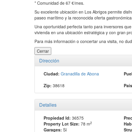
* Comunidad de 67 €/mes.
Su excelente ubicación en Los Abrigos permite disfru
paseo marítimo y la reconocida oferta gastronómica
Una oportunidad perfecta tanto para inversores qu
vivienda en una ubicación estratégica y con gran pro
Para más información o concertar una visita, no du
Cerrar
Dirección
Ciudad:
Granadilla de Abona
Pue
Zip:
38618
Pais
Detalles
Propiedad Id:
36575
Prec
2
Property Lot Size:
78 m
Hab
Garages:
Sí
Stru