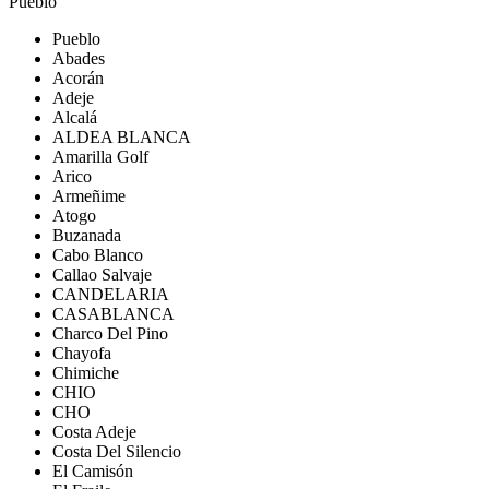
Pueblo
Pueblo
Abades
Acorán
Adeje
Alcalá
ALDEA BLANCA
Amarilla Golf
Arico
Armeñime
Atogo
Buzanada
Cabo Blanco
Callao Salvaje
CANDELARIA
CASABLANCA
Charco Del Pino
Chayofa
Chimiche
CHIO
CHO
Costa Adeje
Costa Del Silencio
El Camisón