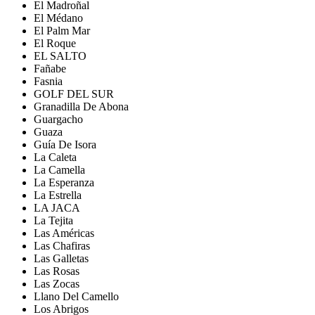
El Madroñal
El Médano
El Palm Mar
El Roque
EL SALTO
Fañabe
Fasnia
GOLF DEL SUR
Granadilla De Abona
Guargacho
Guaza
Guía De Isora
La Caleta
La Camella
La Esperanza
La Estrella
LA JACA
La Tejita
Las Américas
Las Chafiras
Las Galletas
Las Rosas
Las Zocas
Llano Del Camello
Los Abrigos