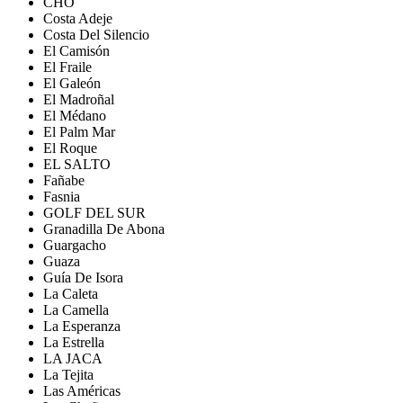
CHO
Costa Adeje
Costa Del Silencio
El Camisón
El Fraile
El Galeón
El Madroñal
El Médano
El Palm Mar
El Roque
EL SALTO
Fañabe
Fasnia
GOLF DEL SUR
Granadilla De Abona
Guargacho
Guaza
Guía De Isora
La Caleta
La Camella
La Esperanza
La Estrella
LA JACA
La Tejita
Las Américas