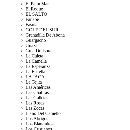
El Palm Mar
El Roque
EL SALTO
Fañabe
Fasnia
GOLF DEL SUR
Granadilla De Abona
Guargacho
Guaza
Guía De Isora
La Caleta
La Camella
La Esperanza
La Estrella
LA JACA
La Tejita
Las Américas
Las Chafiras
Las Galletas
Las Rosas
Las Zocas
Llano Del Camello
Los Abrigos
Los Blanquitos
Los Cristianos