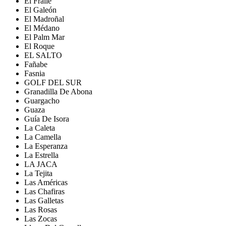
El Fraile
El Galeón
El Madroñal
El Médano
El Palm Mar
El Roque
EL SALTO
Fañabe
Fasnia
GOLF DEL SUR
Granadilla De Abona
Guargacho
Guaza
Guía De Isora
La Caleta
La Camella
La Esperanza
La Estrella
LA JACA
La Tejita
Las Américas
Las Chafiras
Las Galletas
Las Rosas
Las Zocas