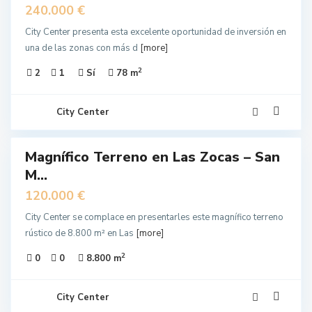
240.000 €
City Center presenta esta excelente oportunidad de inversión en
una de las zonas con más d
[more]
2
2
1
Sí
78 m
City Center
8
Magnífico Terreno en Las Zocas – San
EN
M...
NTA
120.000 €
City Center se complace en presentarles este magnífico terreno
rústico de 8.800 m² en Las
[more]
2
0
0
8.800 m
City Center
6