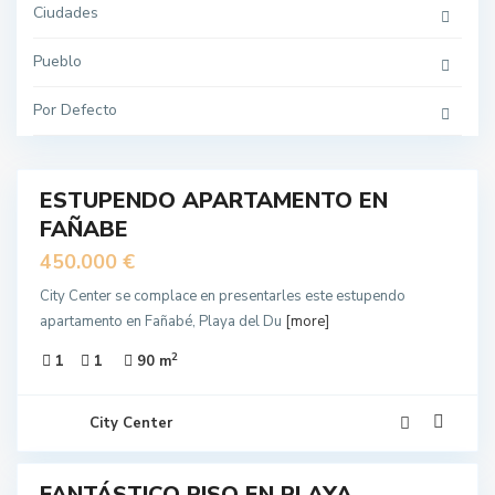
Ciudades
Pueblo
Por Defecto
14
ESTUPENDO APARTAMENTO EN
EN
FAÑABE
NTA
450.000 €
City Center se complace en presentarles este estupendo
apartamento en Fañabé, Playa del Du
[more]
2
1
1
90 m
City Center
11
FANTÁSTICO PISO EN PLAYA