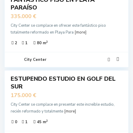
EN
PARAÍSO
NTA
335.000 €
City Center se complace en ofrecer este fantástico piso
totalmente reformado en Playa Para
[more]
2
2
1
80 m
City Center
8
ESTUPENDO ESTUDIO EN GOLF DEL
EN
SUR
NTA
175.000 €
City Center se complace en presentar este increíble estudio,
recién reformado y totalmente
[more]
2
0
1
45 m