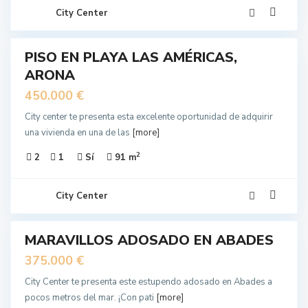
City Center
10
PISO EN PLAYA LAS AMÉRICAS,
EN
ARONA
NTA
450.000 €
City center te presenta esta excelente oportunidad de adquirir
una vivienda en una de las
[more]
2
2
1
Sí
91 m
City Center
23
MARAVILLOS ADOSADO EN ABADES
EN
NTA
375.000 €
City Center te presenta este estupendo adosado en Abades a
pocos metros del mar. ¡Con pati
[more]