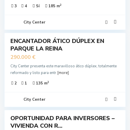
2
3
4
Sí
185 m
City Center
11
ENCANTADOR ÁTICO DÚPLEX EN
EN
PARQUE LA REINA
NTA
290.000 €
City Center presenta este maravilloso ático dúplex, totalmente
reformado y listo para entr
[more]
2
2
1
135 m
City Center
12
OPORTUNIDAD PARA INVERSORES –
EN
VIVIENDA CON R...
NTA