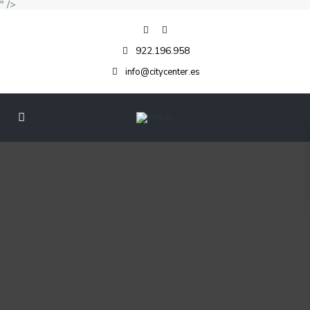
" />
922.196.958
info@citycenter.es