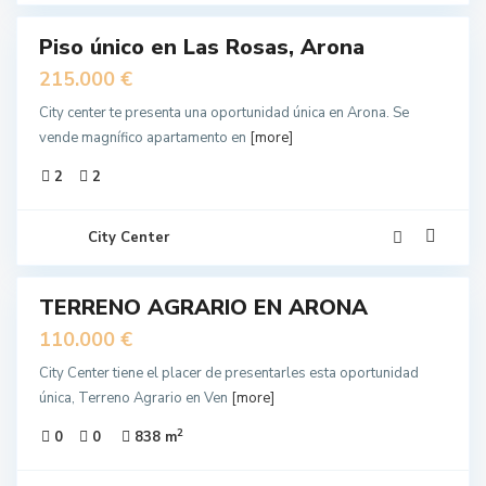
Piso único en Las Rosas, Arona
IDO
215.000 €
City center te presenta una oportunidad única en Arona. Se
vende magnífico apartamento en
[more]
2
2
City Center
10
TERRENO AGRARIO EN ARONA
EN
NTA
110.000 €
City Center tiene el placer de presentarles esta oportunidad
única, Terreno Agrario en Ven
[more]
2
0
0
838 m