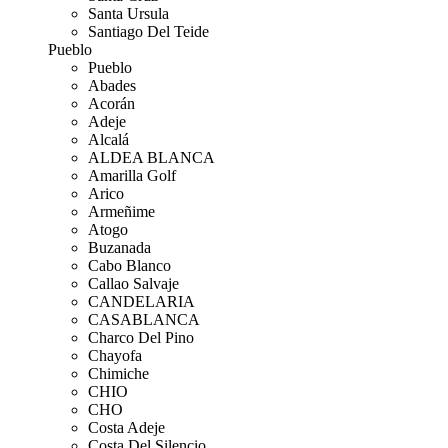
Santa Ursula
Santiago Del Teide
Pueblo
Pueblo
Abades
Acorán
Adeje
Alcalá
ALDEA BLANCA
Amarilla Golf
Arico
Armeñime
Atogo
Buzanada
Cabo Blanco
Callao Salvaje
CANDELARIA
CASABLANCA
Charco Del Pino
Chayofa
Chimiche
CHIO
CHO
Costa Adeje
Costa Del Silencio