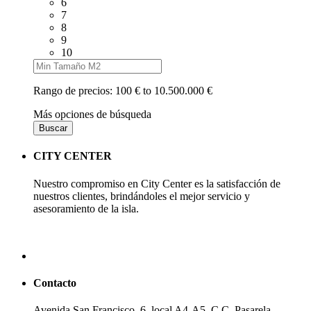
6
7
8
9
10
Rango de precios:
100 € to 10.500.000 €
Más opciones de búsqueda
Buscar
CITY CENTER
Nuestro compromiso en City Center es la satisfacción de
nuestros clientes, brindándoles el mejor servicio y
asesoramiento de la isla.
Contacto
Avenida San Francisco, 6, local A4-A5, C.C. Pasarela,