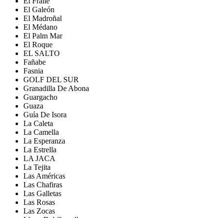
El Fraile
El Galeón
El Madroñal
El Médano
El Palm Mar
El Roque
EL SALTO
Fañabe
Fasnia
GOLF DEL SUR
Granadilla De Abona
Guargacho
Guaza
Guía De Isora
La Caleta
La Camella
La Esperanza
La Estrella
LA JACA
La Tejita
Las Américas
Las Chafiras
Las Galletas
Las Rosas
Las Zocas