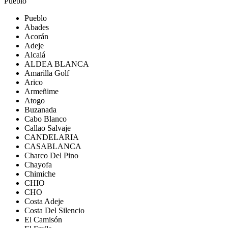
Pueblo
Pueblo
Abades
Acorán
Adeje
Alcalá
ALDEA BLANCA
Amarilla Golf
Arico
Armeñime
Atogo
Buzanada
Cabo Blanco
Callao Salvaje
CANDELARIA
CASABLANCA
Charco Del Pino
Chayofa
Chimiche
CHIO
CHO
Costa Adeje
Costa Del Silencio
El Camisón