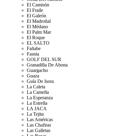
El Camisón
El Fraile
El Galeón
El Madroñal
El Médano
El Palm Mar
El Roque
EL SALTO
Fañabe
Fasnia
GOLF DEL SUR
Granadilla De Abona
Guargacho
Guaza
Guía De Isora
La Caleta
La Camella
La Esperanza
La Estrella
LA JACA
La Tejita
Las Américas
Las Chafiras
Las Galletas
Las Rosas