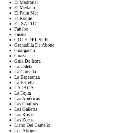
El Madroñal
El Médano
El Palm Mar
El Roque
EL SALTO
Fañabe
Fasnia
GOLF DEL SUR
Granadilla De Abona
Guargacho
Guaza
Guía De Isora
La Caleta
La Camella
La Esperanza
La Estrella
LA JACA
La Tejita
Las Américas
Las Chafiras
Las Galletas
Las Rosas
Las Zocas
Llano Del Camello
Los Abrigos