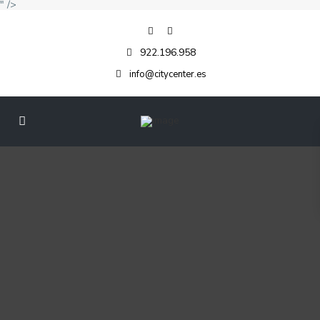
" />
922.196.958
info@citycenter.es