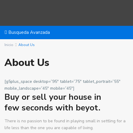
Busqueda Avanzada
Inicio
About Us
About Us
[g5plus_space desktop=”95″ tablet=”75″ tablet_portrait=”55″
mobile_landscape=”45″ mobile=”45″]
Buy or sell your house in
few seconds with
beyot
.
There is no passion to be found in playing small in settling for a
life less than the one you are capable of living.