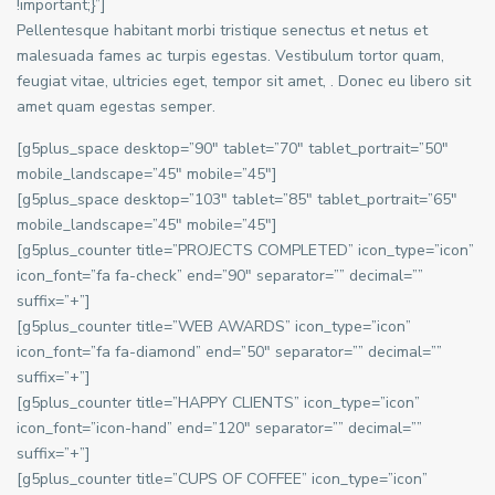
!important;}”]
Pellentesque habitant morbi tristique senectus et netus et
malesuada fames ac turpis egestas. Vestibulum tortor quam,
feugiat vitae, ultricies eget, tempor sit amet, . Donec eu libero sit
amet quam egestas semper.
[g5plus_space desktop=”90″ tablet=”70″ tablet_portrait=”50″
mobile_landscape=”45″ mobile=”45″]
[g5plus_space desktop=”103″ tablet=”85″ tablet_portrait=”65″
mobile_landscape=”45″ mobile=”45″]
[g5plus_counter title=”PROJECTS COMPLETED” icon_type=”icon”
icon_font=”fa fa-check” end=”90″ separator=”” decimal=””
suffix=”+”]
[g5plus_counter title=”WEB AWARDS” icon_type=”icon”
icon_font=”fa fa-diamond” end=”50″ separator=”” decimal=””
suffix=”+”]
[g5plus_counter title=”HAPPY CLIENTS” icon_type=”icon”
icon_font=”icon-hand” end=”120″ separator=”” decimal=””
suffix=”+”]
[g5plus_counter title=”CUPS OF COFFEE” icon_type=”icon”