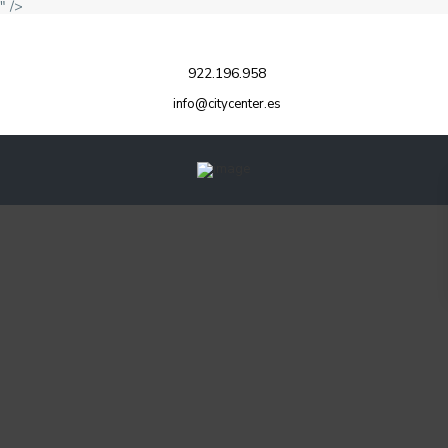
" />
922.196.958
info@citycenter.es