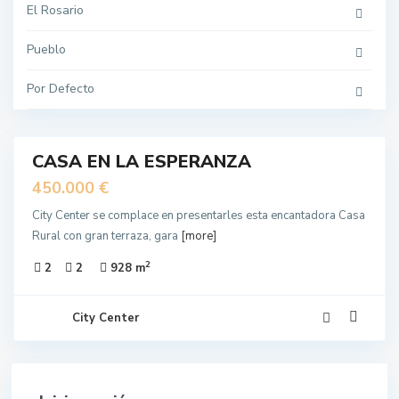
El Rosario
Pueblo
Por Defecto
18
CASA EN LA ESPERANZA
EN
NTA
450.000 €
City Center se complace en presentarles esta encantadora Casa
Rural con gran terraza, gara
[more]
2
2
2
928 m
City Center