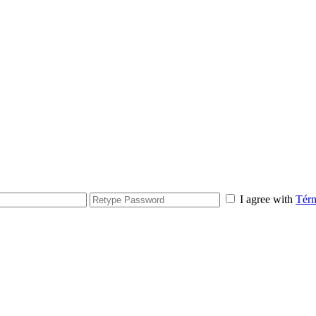
I agree with
Térm