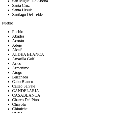
San Miguel De Abona
Santa Cruz
Santa Ursula
Santiago Del Teide
Pueblo
Pueblo
Abades
Acorán
Adeje
Alcalá
ALDEA BLANCA
Amarilla Golf
Arico
Armeñime
Atogo
Buzanada
Cabo Blanco
Callao Salvaje
CANDELARIA
CASABLANCA
Charco Del Pino
Chayofa
Chimiche