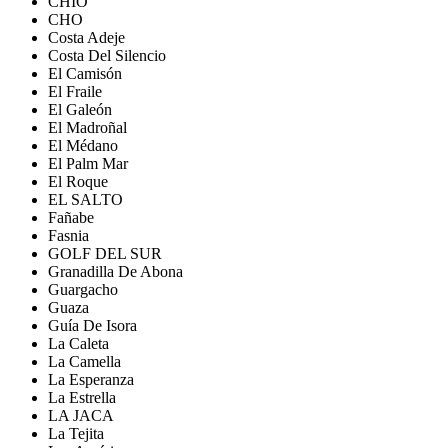
CHIO
CHO
Costa Adeje
Costa Del Silencio
El Camisón
El Fraile
El Galeón
El Madroñal
El Médano
El Palm Mar
El Roque
EL SALTO
Fañabe
Fasnia
GOLF DEL SUR
Granadilla De Abona
Guargacho
Guaza
Guía De Isora
La Caleta
La Camella
La Esperanza
La Estrella
LA JACA
La Tejita