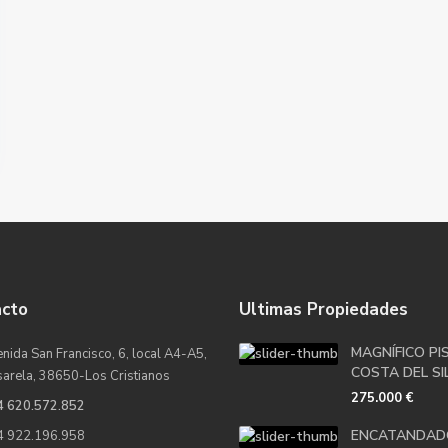
acto
Ultimas Propiedades
MAGNÍFICO PI
nida San Francisco, 6, local A4-A5,
COSTA DEL SIL
sarela, 38650-Los Cristianos
275.000 €
4 620.572.852
ENCATANDAD
4 922.196.958