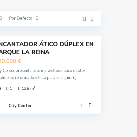
Por Defecto
NCANTADOR ÁTICO DÚPLEX EN
ARQUE LA REINA
90.000 €
ty Center presenta este maravilloso ático dúplex,
talmente reformado y listo para entr
[more]
2
2
1
135 m
City Center