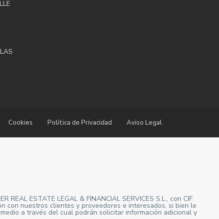
LLE
LAS
Cookies
Política de Privacidad
Aviso Legal
CENTER REAL ESTATE LEGAL & FINANCIAL SERVICES S.L., con CIF
n con nuestros clientes y proveedores e interesados, si bien le
edio a través del cual podrán solicitar información adicional y