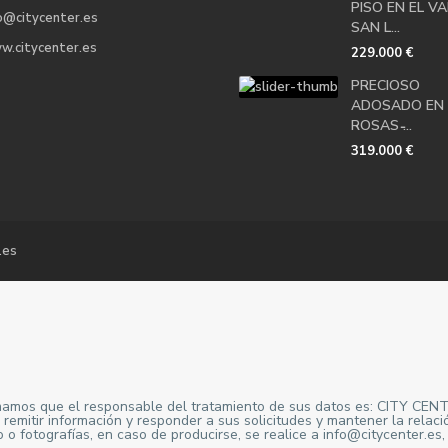
PISO EN EL VA
o@citycenter.es
SAN L...
w.citycenter.es
229.000 €
PRECIOSO
ADOSADO EN 
ROSAS ̵...
319.000 €
.es
formamos que el responsable del tratamiento de sus datos es: CITY 
emitir información y responder a sus solicitudes y mantener la relació
otografías, en caso de producirse, se realice a info@citycenter.es, m