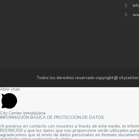
inf
ww
Todos los derechos reservado copyright@ citycenter
Abrir chat
City Center Inmobiliaria
INFORMACIÓN BÁSICA DE PROTECCIÓN DE DATOS
Al ponerse en contacto con nosotros a través de este medio, le in
B01991355 y que los datos que nos proporcione serán utilizados para r
agradecemos que el envío de datos personales en formato documento o f