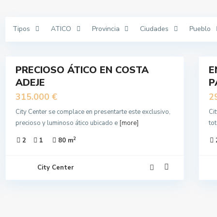
Tipos
ATICO
Provincia
Ciudades
Pueblo
15
11
PRECIOSO ÁTICO EN COSTA
E
N
EN
ADEJE
P
NTA
VENTA
315.000 €
2
City Center se complace en presentarte este exclusivo,
Ci
precioso y luminoso ático ubicado e
[more]
to
2
2
1
80 m
City Center