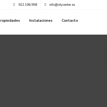
922.196.958
info@citycenter.es
ropiedades
Instalaciones
Contacto