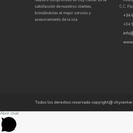
Nuestro compromiso en City Center es la
Aveni
satisfacción de nuestros clientes,
C.C. Pa
brindándoles el mejor servicio y
+34 
asesoramiento de la isla.
+34 
info@
www.
Todos los derechos reservado copyright@ citycenter
Abrir chat