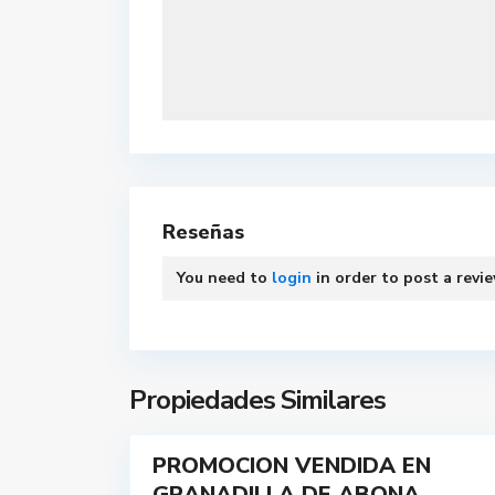
Reseñas
You need to
login
in order to post a revi
Propiedades Similares
1
PROMOCION VENDIDA EN
VENDIDO
GRANADILLA DE ABONA