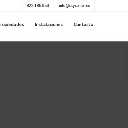
922.196.958
info@citycenter.es
ropiedades
Instalaciones
Contacto