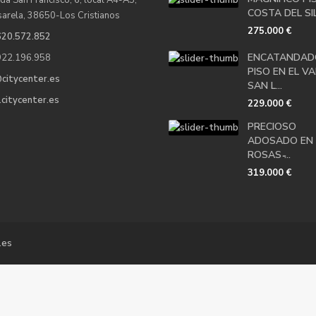
da San Francisco, 6, local A4-A5,
COSTA DEL SIL
sarela, 38650-Los Cristianos
275.000 €
620.572.852
ENCATANDAD
922.196.958
PISO EN EL VA
citycenter.es
SAN L...
citycenter.es
229.000 €
PRECIOSO
ADOSADO EN 
ROSAS ̵...
319.000 €
.es