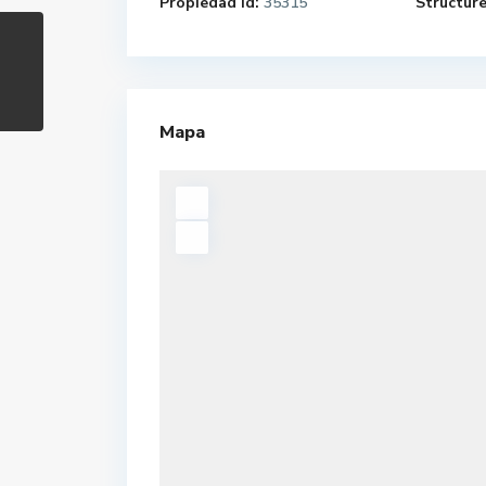
Propiedad Id:
35315
Structure
Mapa