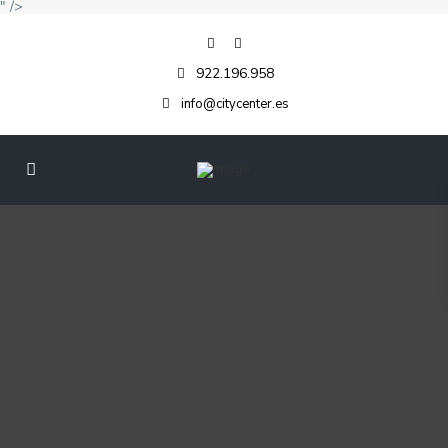
" />
922.196.958
info@citycenter.es