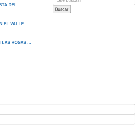
STA DEL
Buscar
N EL VALLE
AS ROSAS ̵...