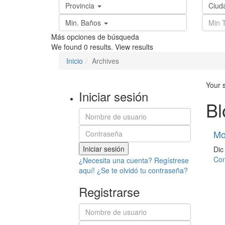
Provincia
Ciud
Min. Baños
Más opciones de búsqueda
We found
0
results.
View results
Inicio
Archives
Your 
Iniciar sesión
Bl
Mo
Iniciar sesión
Dic
Con
¿Necesita una cuenta? Regístrese
aquí!
¿Se te olvidó tu contraseña?
Registrarse