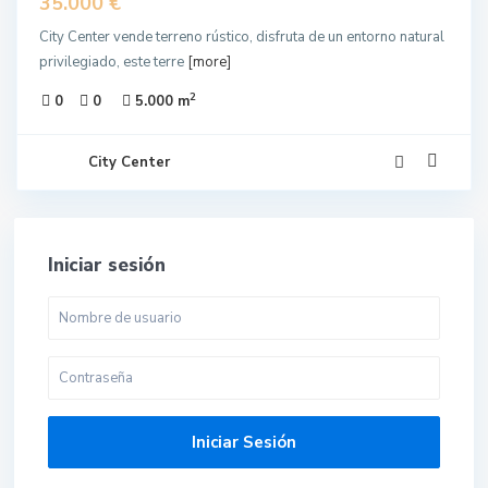
35.000 €
City Center vende terreno rústico, disfruta de un entorno natural
privilegiado, este terre
[more]
2
0
0
5.000 m
City Center
Iniciar sesión
Iniciar Sesión