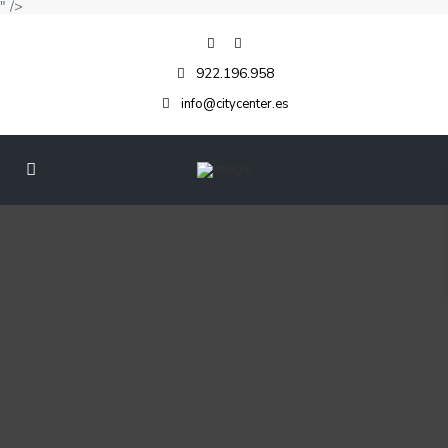
" />
922.196.958
info@citycenter.es