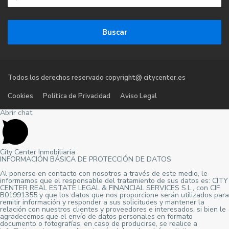
Buscar
Todos los derechos reservado copyright@ citycenter.es
Cookies
Política de Privacidad
Aviso Legal
Abrir chat
City Center Inmobiliaria
INFORMACIÓN BÁSICA DE PROTECCIÓN DE DATOS
Al ponerse en contacto con nosotros a través de este medio, le
informamos que el responsable del tratamiento de sus datos es: CITY
CENTER REAL ESTATE LEGAL & FINANCIAL SERVICES S.L., con CIF
B01991355 y que los datos que nos proporcione serán utilizados para
remitir información y responder a sus solicitudes y mantener la
relación con nuestros clientes y proveedores e interesados, si bien le
agradecemos que el envío de datos personales en formato
documento o fotografías, en caso de producirse, se realice a