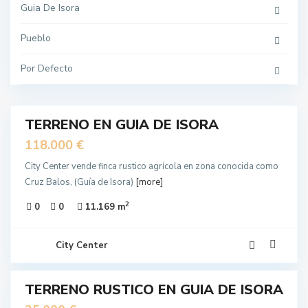
Guia De Isora
Pueblo
Por Defecto
10
TERRENO EN GUIA DE ISORA
EN
NTA
118.000 €
City Center vende finca rustico agrícola en zona conocida como
Cruz Balos, (Guía de Isora)
[more]
2
0
0
11.169 m
City Center
6
TERRENO RUSTICO EN GUIA DE ISORA
IDO