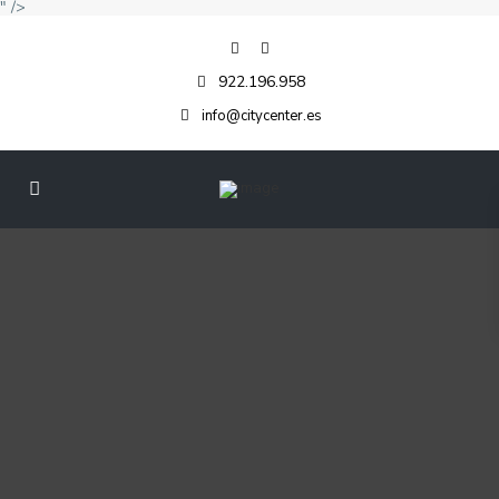
" />
922.196.958
info@citycenter.es