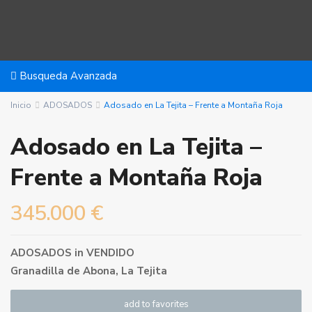
Busqueda Avanzada
Inicio
ADOSADOS
Adosado en La Tejita – Frente a Montaña Roja
Adosado en La Tejita –
Frente a Montaña Roja
345.000 €
ADOSADOS
in
VENDIDO
Granadilla de Abona
,
La Tejita
add to favorites