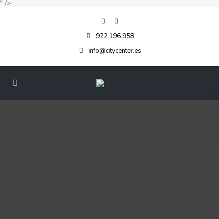
" />
922.196.958
info@citycenter.es