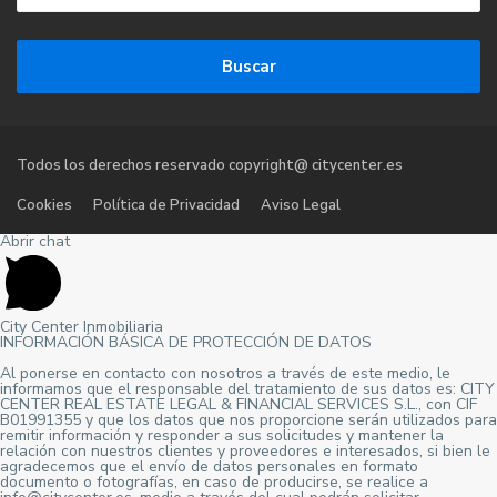
Buscar
Todos los derechos reservado copyright@ citycenter.es
Cookies
Política de Privacidad
Aviso Legal
Abrir chat
City Center Inmobiliaria
INFORMACIÓN BÁSICA DE PROTECCIÓN DE DATOS
Al ponerse en contacto con nosotros a través de este medio, le
informamos que el responsable del tratamiento de sus datos es: CITY
CENTER REAL ESTATE LEGAL & FINANCIAL SERVICES S.L., con CIF
B01991355 y que los datos que nos proporcione serán utilizados para
remitir información y responder a sus solicitudes y mantener la
relación con nuestros clientes y proveedores e interesados, si bien le
agradecemos que el envío de datos personales en formato
documento o fotografías, en caso de producirse, se realice a