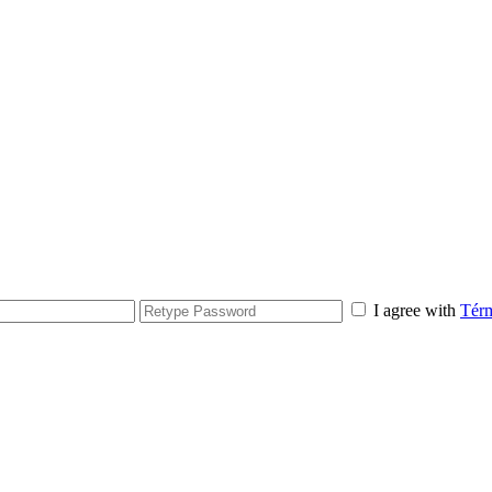
I agree with
Térm