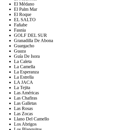
El Médano
El Palm Mar
El Roque
EL SALTO
Fañabe
Fasnia
GOLF DEL SUR
Granadilla De Abona
Guargacho
Guaza
Guía De Isora
La Caleta
La Camella
La Esperanza
La Estrella
LA JACA
La Tejita
Las Américas
Las Chafiras
Las Galletas
Las Rosas
Las Zocas
Llano Del Camello
Los Abrigos
Los Blanquitos