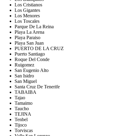
Los Cristianos
Los Gigantes
Los Menores
Los Toscales
Parque De La Reina
Playa La Arena
Playa Paraiso
Playa San Juan
PUERTO DE LA CRUZ
Puerto Santiago
Roque Del Conde
Ruigomez
San Eugenio Alto
San Isidro
San Miguel
Santa Cruz De Tenerife
TABAIBA
Tajao
Tamaimo
Taucho
TEJINA
Tenbel
Tijoco
Torviscas
Valle San Lorenzo