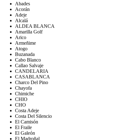
Abades
Acorán
Adeje
Alcalá
ALDEA BLANCA
Amarilla Golf
Arico
Armeñime
Atogo
Buzanada
Cabo Blanco
Callao Salvaje
CANDELARIA
CASABLANCA
Charco Del Pino
Chayofa
Chimiche
CHIO
CHO
Costa Adeje
Costa Del Silencio
El Camisón
El Fraile
El Galeón
El Madroñal