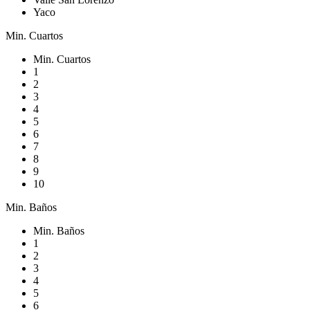
Yaco
Min. Cuartos
Min. Cuartos
1
2
3
4
5
6
7
8
9
10
Min. Baños
Min. Baños
1
2
3
4
5
6