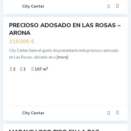
City Center
11
PRECIOSO ADOSADO EN LAS ROSAS –
N
ARONA
NTA
319.000 €
City Center tiene el gusto de presentarte este precioso adosado
en Las Rosas, ubicado en u
[more]
2
2
2
107 m
City Center
12