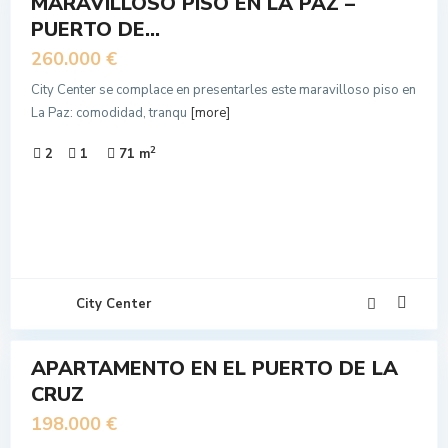
MARAVILLOSO PISO EN LA PAZ –
N
PUERTO DE...
NTA
260.000 €
City Center se complace en presentarles este maravilloso piso en
La Paz: comodidad, tranqu
[more]
2
2
1
71 m
City Center
11
APARTAMENTO EN EL PUERTO DE LA
N
CRUZ
NTA
198.000 €