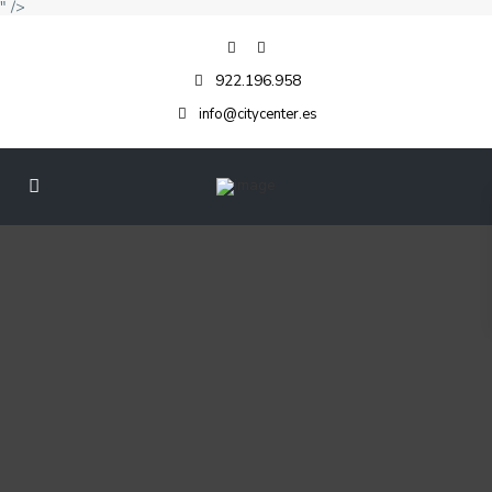
" />
922.196.958
info@citycenter.es