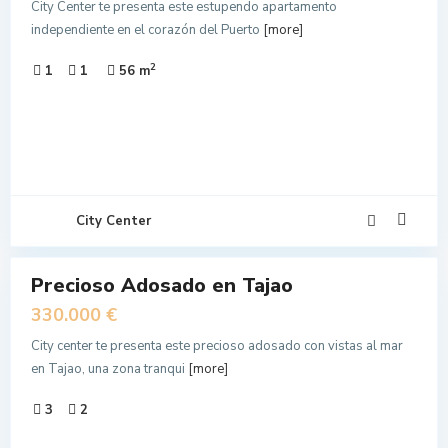
City Center te presenta este estupendo apartamento
independiente en el corazón del Puerto
[more]
2
1
1
56 m
City Center
8
Precioso Adosado en Tajao
N
NTA
330.000 €
City center te presenta este precioso adosado con vistas al mar
en Tajao, una zona tranqui
[more]
3
2