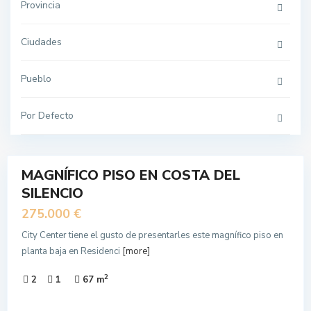
Provincia
Ciudades
Pueblo
Por Defecto
17
MAGNÍFICO PISO EN COSTA DEL
N
SILENCIO
NTA
275.000 €
City Center tiene el gusto de presentarles este magnífico piso en
planta baja en Residenci
[more]
2
2
1
67 m