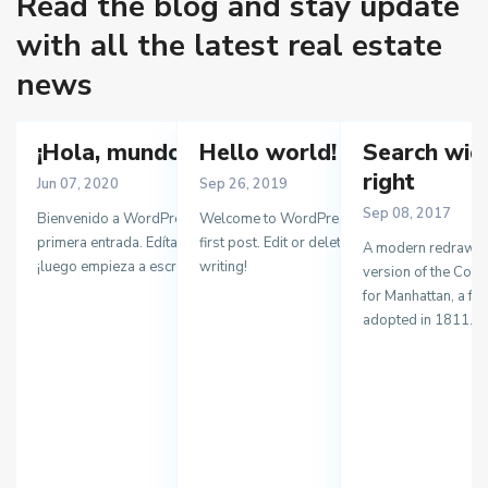
Read the blog and stay update
with all the latest real estate
news
¡Hola, mundo!
Hello world!
Search wid
right
Jun 07, 2020
Sep 26, 2019
Sep 08, 2017
Bienvenido a WordPress. Esta es tu
Welcome to WordPress. This is your
primera entrada. Edítala o bórrala,
first post. Edit or delete it, then start
A modern redrawin
¡luego empieza a escribir!
writing!
version of the Com
for Manhattan, a fe
adopted in 1811. Ce