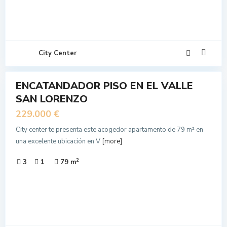
City Center
10
ENCATANDADOR PISO EN EL VALLE
N
SAN LORENZO
NTA
229.000 €
City center te presenta este acogedor apartamento de 79 m² en
una excelente ubicación en V
[more]
2
3
1
79 m